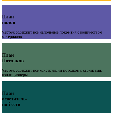
План
полов
Чертёж содержит все напольные покрытия с количеством
материалов
План
Потолков
Чертёж содержит все конструкции потолков с карнизами,
кондиционеры
План
осветитель-
ной сети