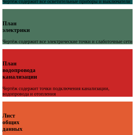
Чертёж содержит все осветительные приборы и выключатели
План
электрики
Чертёж содержит все электрические точки и слаботочные сети
План
водопровода
канализации
Чертёж содержит точки подключения канализации,
водопровода и отопления
Лист
общих
данных