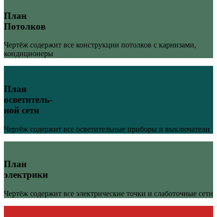
План
Потолков
Чертёж содержит все конструкции потолков с карнизами,
кондиционеры
План
осветитель-
ной сети
Чертёж содержит все осветительные приборы и выключатели
План
электрики
Чертёж содержит все электрические точки и слаботочные сети