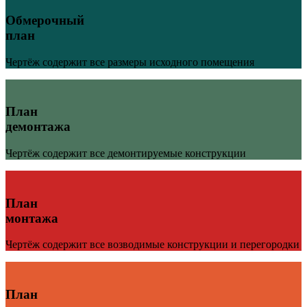
Обмерочный
план
Чертёж содержит все размеры исходного помещения
План
демонтажа
Чертёж содержит все демонтируемые конструкции
План
монтажа
Чертёж содержит все возводимые конструкции и перегородки
План